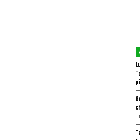
L
T
p
G
c
T
T