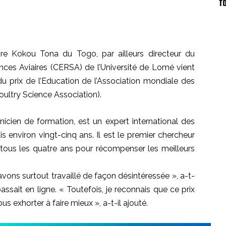
f
aire Kokou Tona du Togo, par ailleurs directeur du
ences Aviaires (CERSA) de l’Université de Lomé vient
 prix de l’Education de l’Association mondiale des
ultry Science Association).
cien de formation, est un expert international des
s environ vingt-cinq ans. Il est le premier chercheur
é tous les quatre ans pour récompenser les meilleurs
avons surtout travaillé de façon désintéressée », a-t-
passait en ligne. « Toutefois, je reconnais que ce prix
s exhorter à faire mieux », a-t-il ajouté.