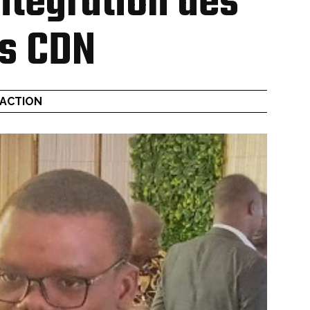
intégration des
s CDN
DACTION