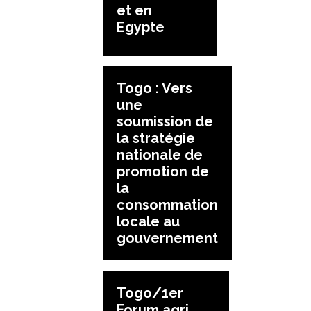
et en
Egypte
Togo : Vers
une
soumission de
la stratégie
nationale de
promotion de
la
consommation
locale au
gouvernement
Togo/1er
Forum agri