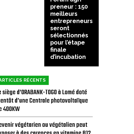
preneur : 150
meilleurs
entrepreneurs
seront
sélectionnés
pour l’étape
finale
d’incubation
ARTICLES RÉCENTS
e siège d’ORABANK-TOGO à Lomé doté
ientôt d’une Centrale photovoltaïque
e 400KW
evenir végétarien ou végétalien peut
xposer à des carences en vitamine B12