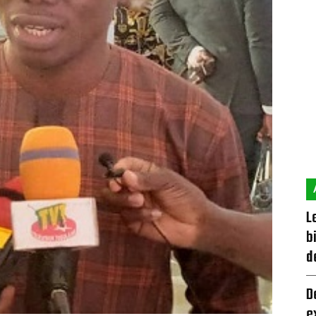
L
b
d
D
e