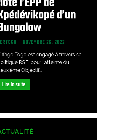
dote l’EPP de
Kpédévikopé d’un
Bungalow
VERTOGO
-
NOVEMBRE 26, 2022
iffage Togo est engagé à travers sa
olitique RSE, pour l’atteinte du
euxième Objectif...
Lire la suite
ACTUALITÉ