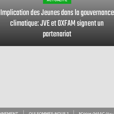
ACTUALITÉ
Implication des Jeunes dans la gouvernance
climatique: JVE et OXFAM signent un
partenariat
ONNEMENT
QUI SOMMES-NOUS ?
N°0035/HAAC/04-