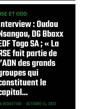
RSE ET ODD
Interview : Oudou
Nsangou, DG Bboxx
EDF Togo SA ; « La
RSE fait partie de
l’ADN des grands
groupes qui
constituent le
capital...
LA REDACTION
-
OCTOBRE 14, 2022