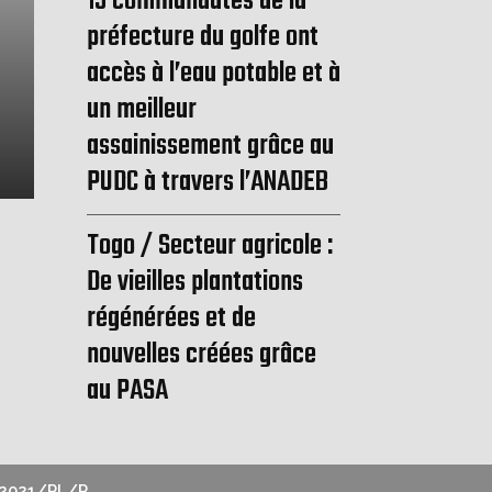
15 communautés de la
préfecture du golfe ont
ACTUALITÉ
accès à l’eau potable et à
Covid 19 : Voici pourquoi les personne
un meilleur
doivent être protégées
assainissement grâce au
PUDC à travers l’ANADEB
Togo / Secteur agricole :
De vieilles plantations
régénérées et de
nouvelles créées grâce
au PASA
2021/PL/P