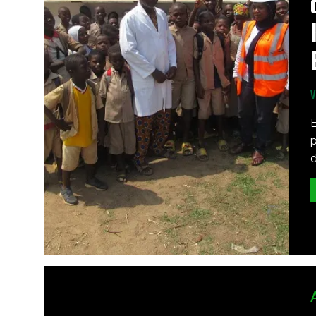
E
p
d