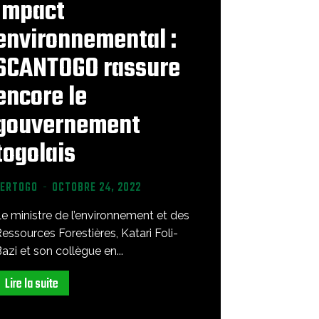
Impact
environnemental :
SCANTOGO rassure
encore le
gouvernement
togolais
VERTOGO
-
OCTOBRE 24, 2022
e ministre de l’environnement et des
essources Forestières, Katari Foli-
azi et son collègue en...
Lire la suite