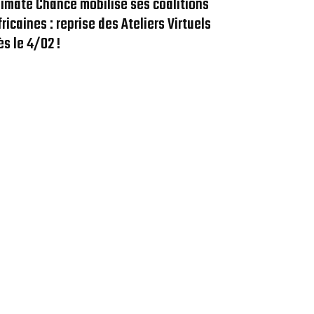
limate Chance mobilise ses coalitions
fricaines : reprise des Ateliers Virtuels
ès le 4/02 !