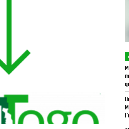
M
m
q
U
M
l