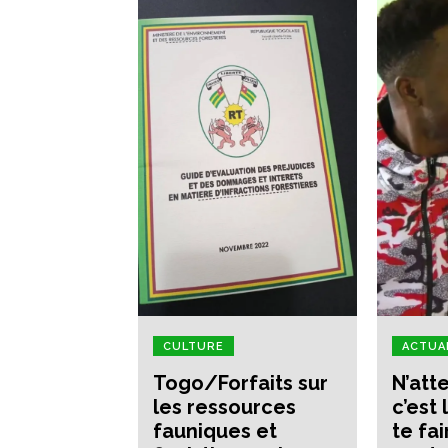
CULTURE
ACTUA
Togo/Forfaits sur
N’att
les ressources
c’est
fauniques et
te fa