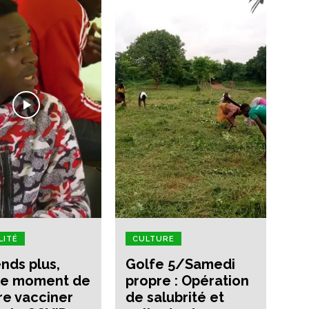
LITÉ
CULTURE
ends plus,
Golfe 5/Samedi
 le moment de
propre : Opération
ire vacciner
de salubrité et