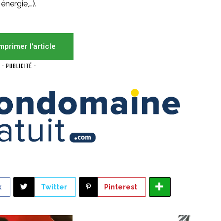
 énergie,…).
mprimer l'article
- PUBLICITÉ -
k
Twitter
Pinterest