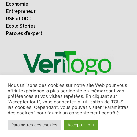
Economie
Entrepreneur
RSE et ODD
Ecolo Stories
Paroles d’expert
1er webmagazine sur l'environnement l'économie verte
Nous utilisons des cookies sur notre site Web pour vous
offrir l'expérience la plus pertinente en mémorisant vos
et les ODD au Togo et en Afrique.
préférences et vos visites répétées. En cliquant sur
"Accepter tout", vous consentez à l'utilisation de TOUS
les cookies. Cependant, vous pouvez visiter "Paramètres
des cookies" pour fournir un consentement contrôlé.
Paramètres des cookies
Accepter tout
Copyright © 2018 Vert Togo. Made by
WAAS
.