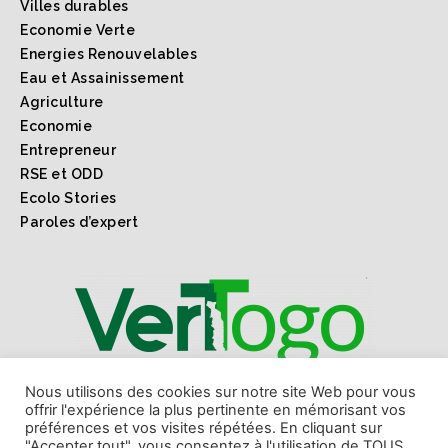
Villes durables
Economie Verte
Energies Renouvelables
Eau et Assainissement
Agriculture
Economie
Entrepreneur
RSE et ODD
Ecolo Stories
Paroles d’expert
1er webmagazine sur l'environnement l'économie verte
Nous utilisons des cookies sur notre site Web pour vous
offrir l'expérience la plus pertinente en mémorisant vos
et les ODD au Togo et en Afrique.
préférences et vos visites répétées. En cliquant sur
"Accepter tout", vous consentez à l'utilisation de TOUS