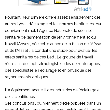
Pourtant
, leur lumière diffère assez
sensiblement
des
autres types d’éclairage et les normes habituelles leur
conviennent mal.
L’Agence Nationale de sécurité
sanitaire de l’alimentation de l’environnement et du
travail
(
Anses
, née cette année de la fusion de l’
Afssa
et de l’
Afsset
)
a
conduit une étude pour évaluer les
effets
sanitaires de ces
Led
.
Le groupe de travail
réunissait des ophtalmologistes, des dermatologues,
des spécialistes en éclairage et en physique des
rayonnements optiques.
Il a également accueilli des industries de l’éclairage et
des scientifiques.
Ses
conclusions
, qui viennent d’être publiées dans un
rapport, jettent une ombre sur cet éclairage à la
mode
,