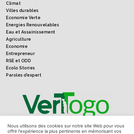
Climat
Villes durables
Economie Verte
Energies Renouvelables
Eau et Assainissement
Agriculture
Economie
Entrepreneur
RSE et ODD
Ecolo Stories
Paroles d’expert
1er webmagazine sur l'environnement l'économie verte
Nous utilisons des cookies sur notre site Web pour vous
offrir l'expérience la plus pertinente en mémorisant vos
et les ODD au Togo et en Afrique.