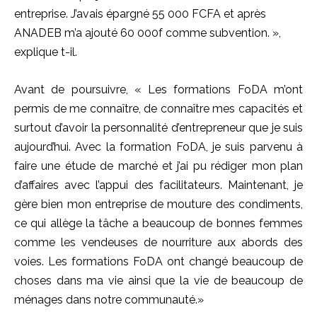
entreprise.
J’avais épargné 55
000 FCFA
et après
ANADEB
m’a ajouté 60
000f
comme subvention.
»,
explique
t-il
.
Avant de poursuivre, «
Les
formations
FoDA
m’ont
permis de me connaître, de connaître mes capacités et
surtout d’avoir la personnalité d’entrepreneur que je suis
aujourd’hui.
Avec la formation
FoDA
, je suis parvenu à
faire une étude de marché et j’ai pu rédiger mon plan
d’affaires avec l’appui des facilitateurs.
Maintenant, je
gère bien mon entreprise de mouture des condiments,
ce qui allège la tâche a beaucoup de bonnes femmes
comme les vendeuses de nourriture aux abords des
voies.
Les formations
FoDA
ont changé beaucoup de
choses dans ma vie ainsi que la vie de beaucoup de
ménages dans notre communauté.
»