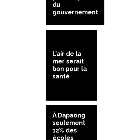
du
gouvernement
L’air de la
mer serait
bon pour la
santé
À Dapaong
seulement
12% des
écoles