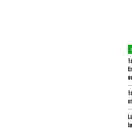
T
E
a
T
e
L
l