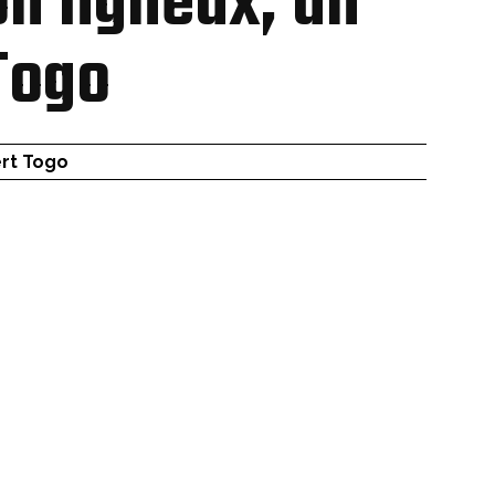
on ligneux, un
 Togo
rt Togo