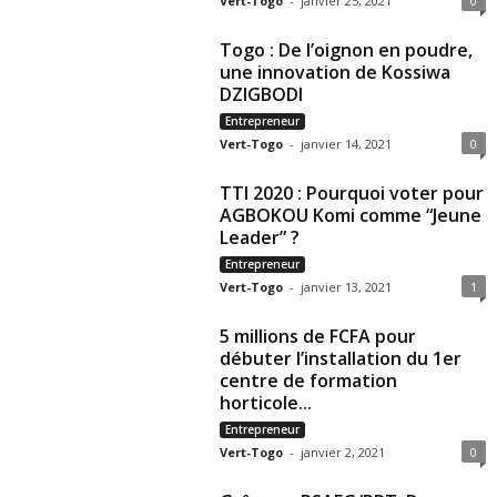
Vert-Togo
-
janvier 25, 2021
0
Togo : De l’oignon en poudre,
une innovation de Kossiwa
DZIGBODI
Entrepreneur
Vert-Togo
-
janvier 14, 2021
0
TTI 2020 : Pourquoi voter pour
AGBOKOU Komi comme “Jeune
Leader” ?
Entrepreneur
Vert-Togo
-
janvier 13, 2021
1
5 millions de FCFA pour
débuter l’installation du 1er
centre de formation
horticole...
Entrepreneur
Vert-Togo
-
janvier 2, 2021
0