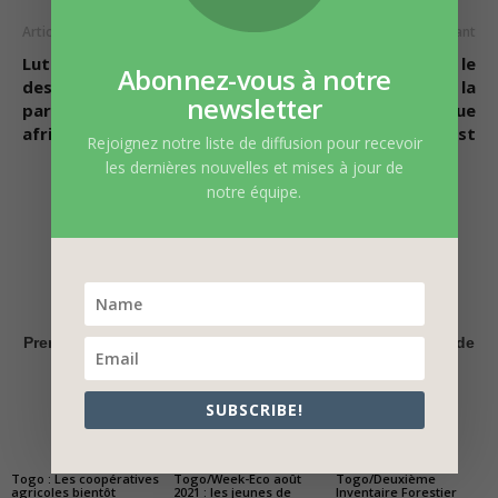
Article précédent
Article suivant
Lutte contre la pollution
Aera Group compte sur le
Abonnez-vous à notre
des océans: Le Togo
Togo pour stimuler la
newsletter
parmi les 20 pays
finance verte en Afrique
africains pionniers
de l’Ouest
Rejoignez notre liste de diffusion pour recevoir
les dernières nouvelles et mises à jour de
notre équipe.
Vert-Togo
Premier Journal en ligne environnemental d'économie et de
santé
SUBSCRIBE!
ARTICLES CONNEXES
PLUS DE L'AUTEUR
Togo : Les coopératives
Togo/Week-Eco août
Togo/Deuxième
agricoles bientôt
2021 : les jeunes de
Inventaire Forestier