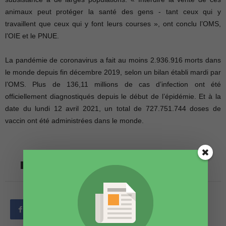
animaux peut protéger la santé des gens - tant ceux qui y
travaillent que ceux qui y font leurs courses », ont conclu l’OMS,
l’OIE et le PNUE.
La pandémie de coronavirus a fait au moins 2.936.916 morts dans
le monde depuis fin décembre 2019, selon un bilan établi mardi par
l’OMS. Plus de 136,11 millions de cas d’infection ont été
officiellement diagnostiqués depuis le début de l’épidémie. Et à la
date du lundi 12 avril 2021, un total de 727.751.744 doses de
vaccin ont été administrées dans le monde.
TAGS
MAMMIFÈRES SAUVAGES