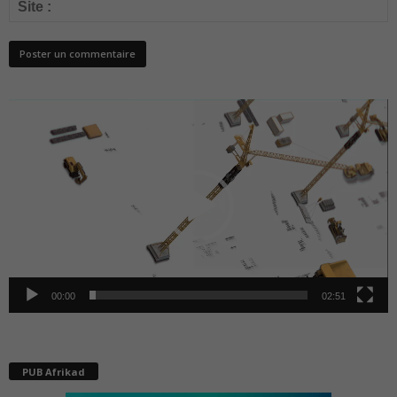
Lecteur
vidéo
00:00
02:51
PUB Afrikad