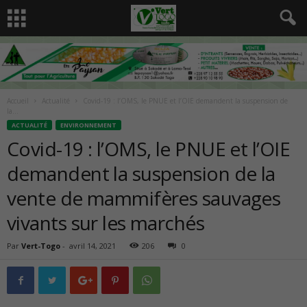
Accueil
Actualité
Covid-19 : l’OMS, le PNUE et l’OIE demandent la suspension de
la...
ACTUALITÉ
ENVIRONNEMENT
Covid-19 : l’OMS, le PNUE et l’OIE
demandent la suspension de la
vente de mammifères sauvages
vivants sur les marchés
Par
Vert-Togo
-
avril 14, 2021
206
0