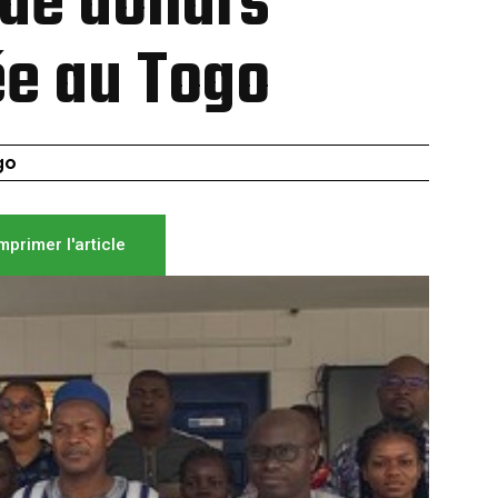
 de dollars
e au Togo
go
mprimer l'article