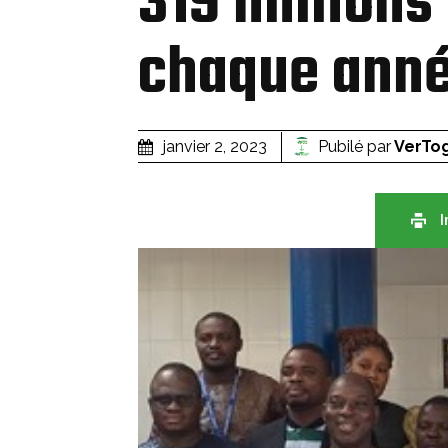
319 millions
chaque anné
Pubilé par
VerTo
janvier 2, 2023
I