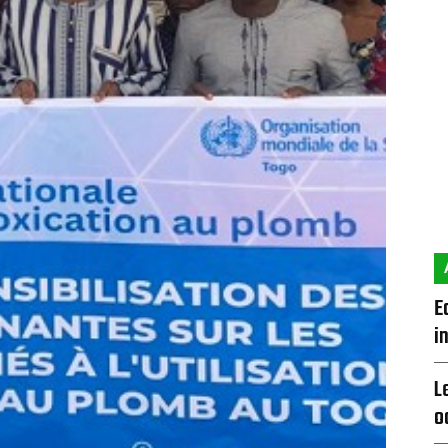
E
i
L
o