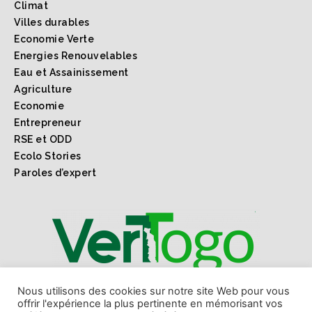
Climat
Villes durables
Economie Verte
Energies Renouvelables
Eau et Assainissement
Agriculture
Economie
Entrepreneur
RSE et ODD
Ecolo Stories
Paroles d’expert
1er webmagazine sur l'environnement l'économie verte
Nous utilisons des cookies sur notre site Web pour vous
offrir l'expérience la plus pertinente en mémorisant vos
et les ODD au Togo et en Afrique.