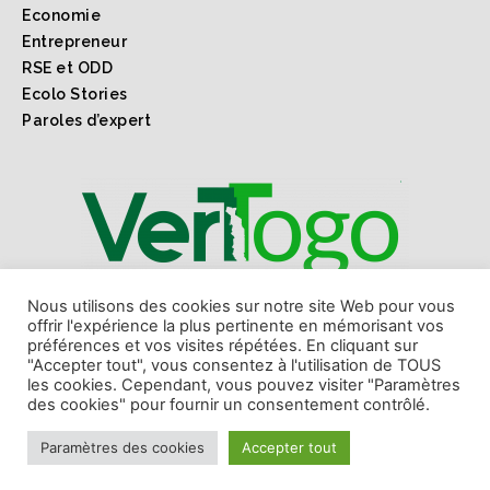
Economie
Entrepreneur
RSE et ODD
Ecolo Stories
Paroles d’expert
1er webmagazine sur l'environnement l'économie verte
Nous utilisons des cookies sur notre site Web pour vous
offrir l'expérience la plus pertinente en mémorisant vos
et les ODD au Togo et en Afrique.
préférences et vos visites répétées. En cliquant sur
"Accepter tout", vous consentez à l'utilisation de TOUS
les cookies. Cependant, vous pouvez visiter "Paramètres
des cookies" pour fournir un consentement contrôlé.
Paramètres des cookies
Accepter tout
Copyright © 2018 Vert Togo. Made by
WAAS
.