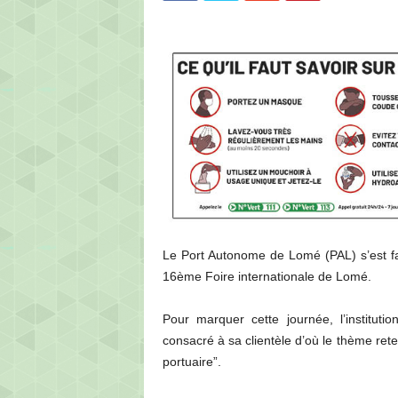
e
l
'
i
n
f
o
r
m
a
t
i
o
Le Port Autonome de Lomé (PAL) s’est fai
n
16ème Foire internationale de Lomé.
Pour marquer cette journée, l’institut
consacré à sa clientèle d’où le thème ret
portuaire”.