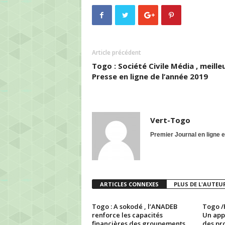
Article précédent
Togo : Société Civile Média , meille
Presse en ligne de l’année 2019
Vert-Togo
Premier Journal en ligne 
ARTICLES CONNEXES
PLUS DE L'AUTEU
Togo : A sokodé , l’ANADEB
Togo /R
renforce les capacités
Un app
financières des groupements
des pro