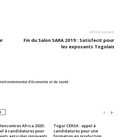
Article suivant
ur
Fin du Salon SARA 2019 : Satisfecit pour
les exposants Togolais
environnemental d'économie et de santé
R
encontres Africa 2020 :
Togo/ CERSA : appel à
el à candidatures pour
candidatures pour une
jets agricoles innovants
formation en production