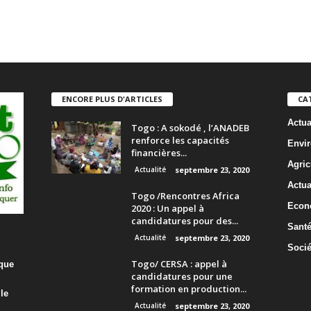
ENCORE PLUS D'ARTICLES
CA
Actua
Togo : A sokodé , l’ANADEB
renforce les capacités
Envi
financières...
Agric
Actualité
septembre 23, 2020
Actua
Togo /Rencontres Africa
Econ
2020 : Un appel à
candidatures pour des...
Sant
Actualité
septembre 23, 2020
Socié
Togo/ CERSA : appel à
 que
candidatures pour une
formation en production...
le
Actualité
septembre 23, 2020