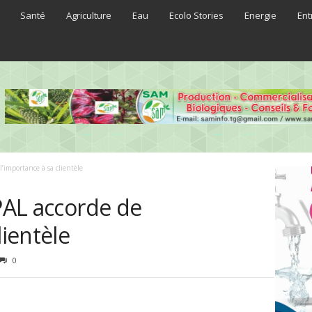
Santé
Agriculture
Eau
Ecolo Stories
Energie
Ent
l’importance à sa clientèle
 PAL accorde de
lientèle
0