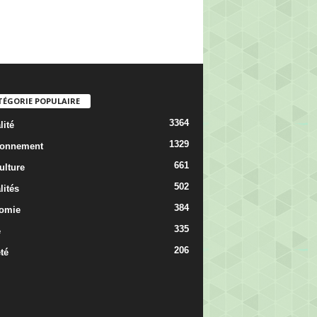
TÉGORIE POPULAIRE
3364
lité
1329
ronnement
661
ulture
502
lités
384
omie
335
é
206
té