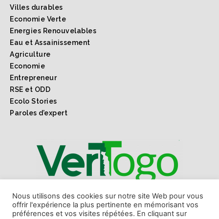
Villes durables
Economie Verte
Energies Renouvelables
Eau et Assainissement
Agriculture
Economie
Entrepreneur
RSE et ODD
Ecolo Stories
Paroles d’expert
1er webmagazine sur l'environnement l'économie verte
Nous utilisons des cookies sur notre site Web pour vous
offrir l'expérience la plus pertinente en mémorisant vos
et les ODD au Togo et en Afrique.
préférences et vos visites répétées. En cliquant sur