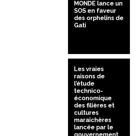
MONDE lance un
SOS en faveur
des orphelins de
Gati
Les vraies
raisons de
l’étude
technico-
économique
des filières et
cultures
maraîchères
lancée par le
gouvernement