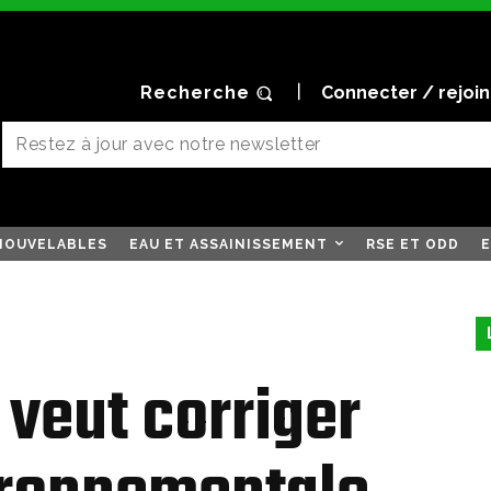
Recherche
Connecter / rejoi
NOUVELABLES
EAU ET ASSAINISSEMENT
RSE ET ODD
E
 veut corriger