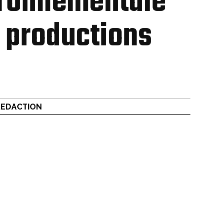
vironnementale
s productions
REDACTION