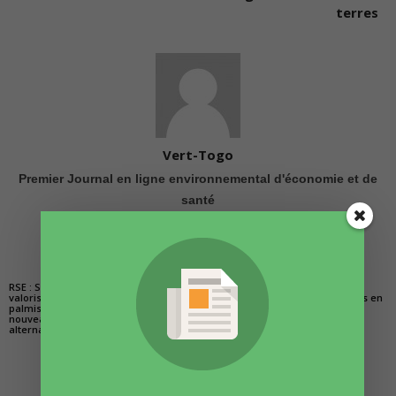
terres
Vert-Togo
Premier Journal en ligne environnemental d'économie et de
santé
ARTICLES CONNEXES
PLUS DE L'AUTEUR
RSE : SCANTOGO
La Semaine de la
Togo/Accès à l’eau
valorise les coques de
Mobilité Durable et du
potable : Des projets en
palmiste comme
Climat reportée sur
cours de réalisation
nouveaux combustibles
septembre 2022
dans la région des
alternatifs
savanes