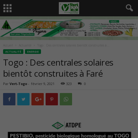
Accueil
Actualité
Togo : Des centrales solaires bientôt construites à...
ACTUALITÉ
ENERGIE
Togo : Des centrales solaires
bientôt construites à Faré
Par
Vert-Togo
-
février 9, 2021
323
0