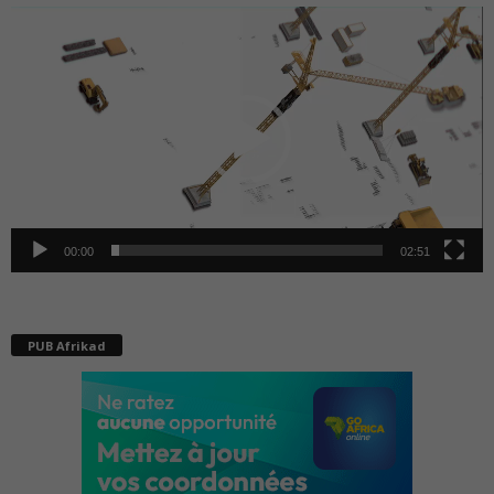
Lecteur
vidéo
00:00
02:51
PUB Afrikad