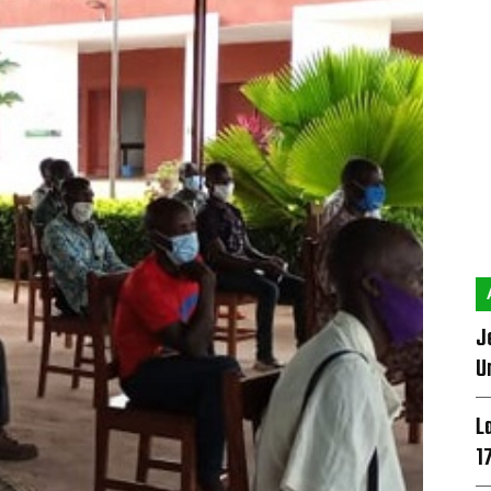
J
U
L
1