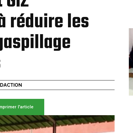
 GIZ
à réduire les
gaspillage
s
EDACTION
mprimer l'article