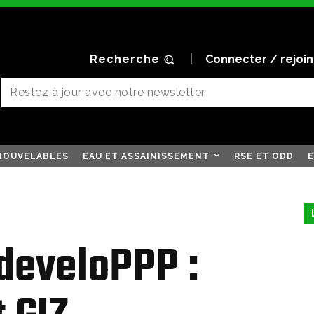
Recherche
Connecter / rejoi
NOUVELABLES
EAU ET ASSAINISSEMENT
RSE ET ODD
E
develoPPP :