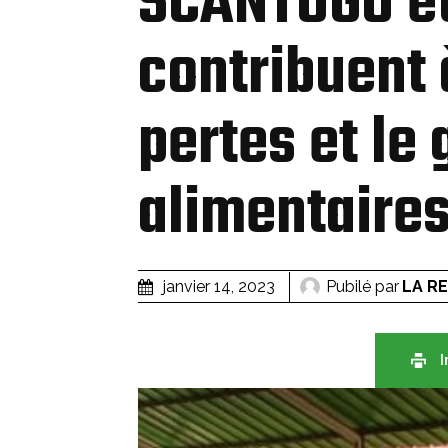
SCANTOGO et
contribuent 
pertes et le 
alimentaire
Pubilé par
LA R
janvier 14, 2023
I