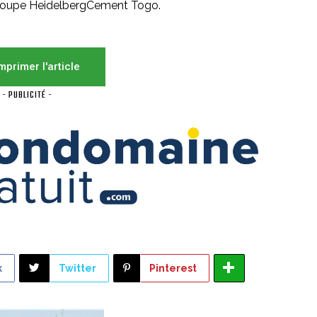
 Groupe HeidelbergCement Togo.
mprimer l'article
- PUBLICITÉ -
k
Twitter
Pinterest