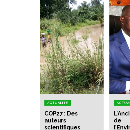
ACTUALITÉ
ACTUA
COP27 : Des
L’Anc
auteurs
de
scientifiques
l’Env