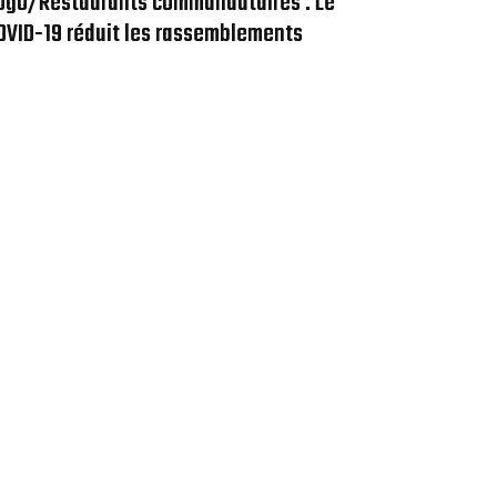
ogo/Restaurants communautaires : Le
OVID-19 réduit les rassemblements