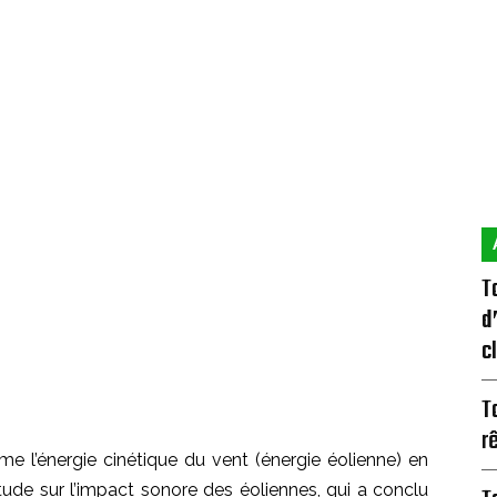
T
d
c
T
r
me l’énergie cinétique du vent (énergie éolienne) en
étude sur l’impact sonore des éoliennes, qui a conclu