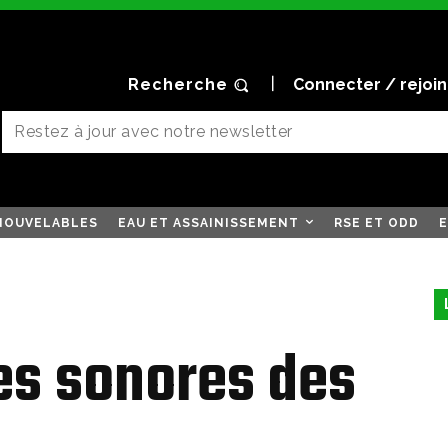
Recherche
Connecter / rejoi
NOUVELABLES
EAU ET ASSAINISSEMENT
RSE ET ODD
E
es sonores des