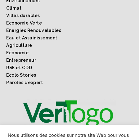
Environnement
Climat
Villes durables
Economie Verte
Energies Renouvelables
Eau et Assainissement
Agriculture
Economie
Entrepreneur
RSE et ODD
Ecolo Stories
Paroles d’expert
1er webmagazine sur l'environnement l'économie verte
Nous utilisons des cookies sur notre site Web pour vous