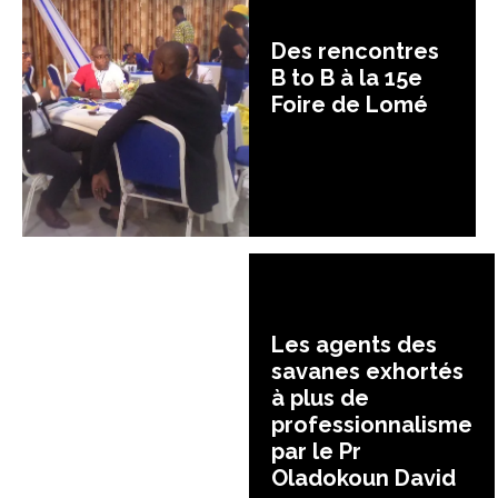
Des rencontres
B to B à la 15e
Foire de Lomé
Les agents des
savanes exhortés
à plus de
professionnalisme
par le Pr
Oladokoun David