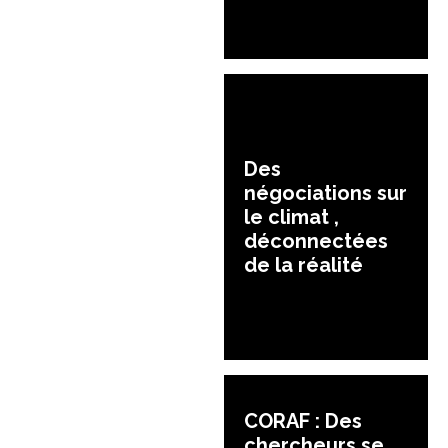
Des
négociations sur
le climat ,
déconnectées
de la réalité
CORAF : Des
chercheurs se