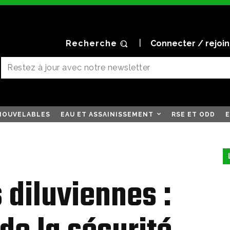
Recherche
Connecter / rejoi
NOUVELABLES
EAU ET ASSAINISSEMENT
RSE ET ODD
E
 diluviennes :