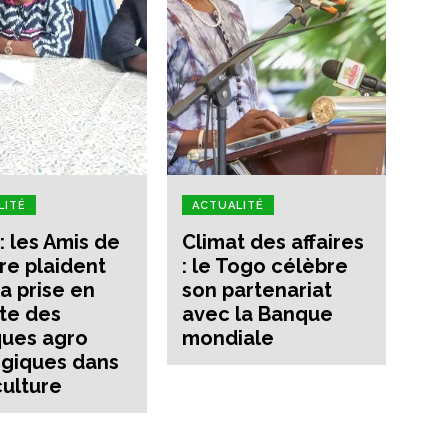
LITÉ
ACTUALITÉ
: les Amis de
Climat des affaires
rre plaident
: le Togo célèbre
la prise en
son partenariat
te des
avec la Banque
ques agro
mondiale
giques dans
culture