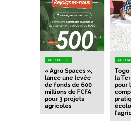
ACTUALITÉ
ACTUA
« Agro Spaces »,
Togo 
lance une levée
la Te
de fonds de 600
pour 
millions de FCFA
comp
pour 3 projets
prati
agricoles
écolo
l’agri