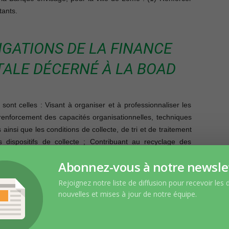
tants.
LIGATIONS DE LA FINANCE
ALE DÉCERNÉ À LA BOAD
 sont celles : Visant à organiser et à professionnaliser les
renforcement des capacités organisationnelles, techniques
ainsi que les conditions de collecte, de tri et de traitement
s dispositifs de collecte ; Contribuant au recyclage des
lubrité.
Abonnez-vous à notre newsle
res sont celles : Ciblant la promotion de l’hygiène et de la
Rejoignez notre liste de diffusion pour recevoir les 
réservation de l’environnement, développement en termes de
nouvelles et mises à jour de notre équipe.
transport pour faciliter le déplacement des personnes et de
ourriture via la production agricole et d’augmentation des