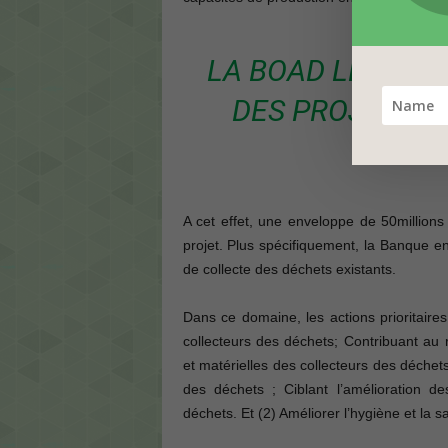
LA BOAD LÈVE 75
DES PROJETS À
ENVI
A cet effet, une enveloppe de 50millions 
projet. Plus spécifiquement, la Banque en
de collecte des déchets existants.
Dans ce domaine, les actions prioritaires
collecteurs des déchets; Contribuant au 
et matérielles des collecteurs des déchets 
des déchets ; Ciblant l’amélioration de
déchets. Et (2) Améliorer l’hygiène et la sa