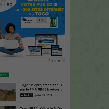
cent
Togo : 112 projets soutenus
par le PMF/FEM à hauteur...
Actualité
juin 18, 2021
Togo/ FESCILOM acte 8 : De