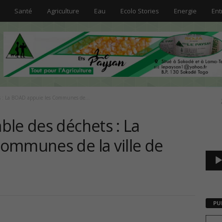
Santé
Agriculture
Eau
Ecolo Stories
Energie
Ent
Lecte
s : La BOAD appuie les Communes de...
vidéo
ble des déchets : La
ommunes de la ville de
PU