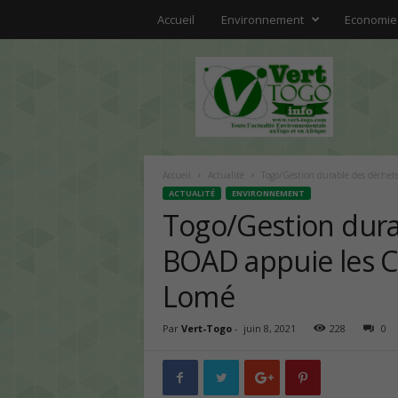
Accueil
Environnement
Economie
V
E
R
T
T
O
G
Accueil
Actualité
Togo/Gestion durable des déchet
O
ACTUALITÉ
ENVIRONNEMENT
|
Togo/Gestion dura
A
u
BOAD appuie les C
c
o
Lomé
e
u
Par
Vert-Togo
-
juin 8, 2021
228
0
r
d
e
l