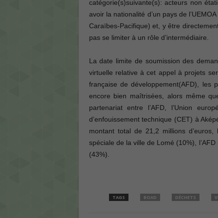
catégorie(s)suivante(s): acteurs non état
avoir la nationalité d’un pays de l’UEMOA
Caraïbes-Pacifique) et, y être directement
pas se limiter à un rôle d’intermédiaire.
La date limite de soumission des demand
virtuelle relative à cet appel à projets 
française de développement(AFD), les p
encore bien maîtrisées, alors même qu
partenariat entre l’AFD, l’Union eur
d’enfouissement technique (CET) à Aképé,
montant total de 21,2 millions d’euros,
spéciale de la ville de Lomé (10%), l’AFD
(43%).
TAGS
BOAD
DÉCHETS
V