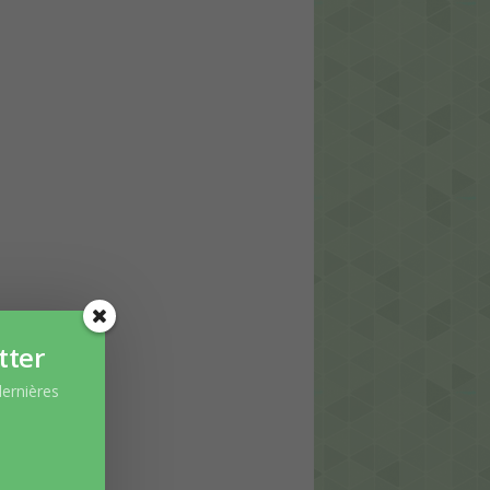
tter
dernières