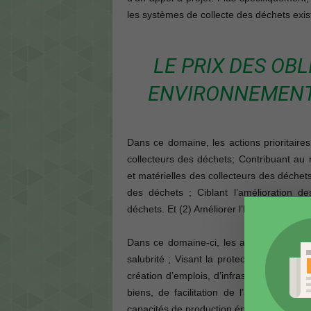
les systèmes de collecte des déchets exis
LE PRIX DES OB
ENVIRONNEMENT
Dans ce domaine, les actions prioritaires
collecteurs des déchets; Contribuant au 
et matérielles des collecteurs des déchets 
des déchets ; Ciblant l’amélioration de
déchets. Et (2) Améliorer l’hygiène et la sa
Dans ce domaine-ci, les actions prioritai
salubrité ; Visant la protection et la p
création d’emplois, d’infrastructures de 
biens, de facilitation de l’accès à la n
capacités de production énergétique.