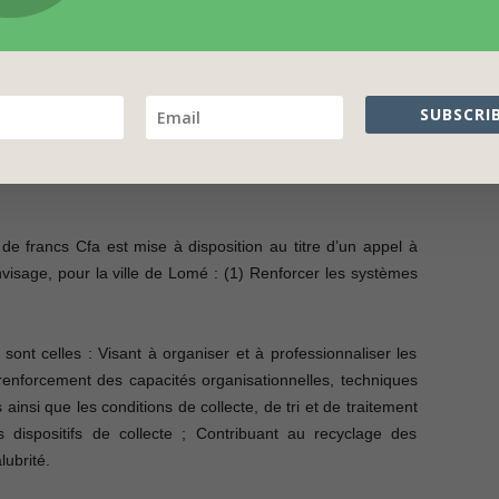
0 MILLIONS D’EUROS POUR
SUBSCRIB
 FORT IMPACT SOCIAL ET
RONNEMENTAL
de francs Cfa est mise à disposition au titre d’un appel à
visage, pour la ville de Lomé : (1) Renforcer les systèmes
 sont celles : Visant à organiser et à professionnaliser les
renforcement des capacités organisationnelles, techniques
ainsi que les conditions de collecte, de tri et de traitement
s dispositifs de collecte ; Contribuant au recyclage des
lubrité.