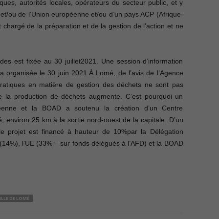
iques, autorités locales, opérateurs du secteur public, et y
 et/ou de l’Union européenne et/ou d’un pays ACP (Afrique-
 chargé de la préparation et de la gestion de l’action et ne
es est fixée au 30 juillet2021. Une session d’information
sera organisée le 30 juin 2021.À Lomé, de l’avis de l’Agence
ratiques en matière de gestion des déchets ne sont pas
e la production de déchets augmente. C’est pourquoi un
opéenne et la BOAD a soutenu la création d’un Centre
 environ 25 km à la sortie nord-ouest de la capitale. D’un
 le projet est financé à hauteur de 10%par la Délégation
 (14%), l’UE (33% – sur fonds délégués à l’AFD) et la BOAD
ILLE DE LOMÉ