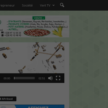
repreneur
Société
Vert TV
ur
00:00
02:51
B Afrikad