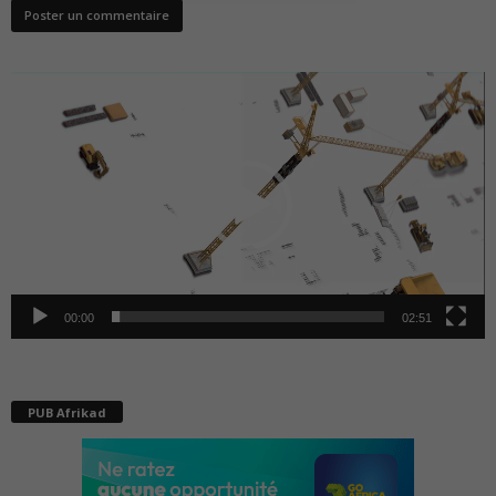
Lecteur
vidéo
00:00
02:51
PUB Afrikad