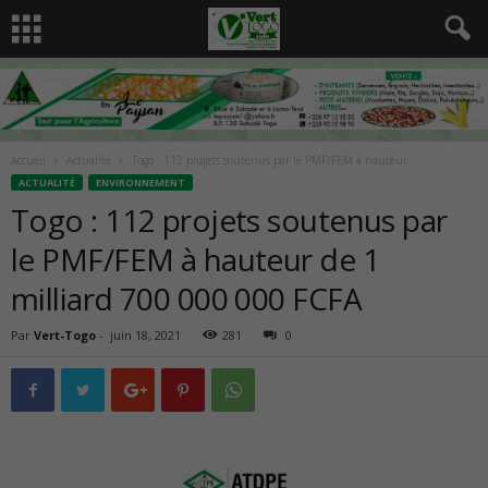
Accueil
Actualité
Togo : 112 projets soutenus par le PMF/FEM à hauteur ...
ACTUALITÉ
ENVIRONNEMENT
Togo : 112 projets soutenus par
le PMF/FEM à hauteur de 1
milliard 700 000 000 FCFA
Par
Vert-Togo
-
juin 18, 2021
281
0