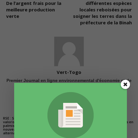
De l’argent frais pour la
différentes espèces
meilleure production
locales reboisées pour
verte
soigner les terres dans la
préfecture de la Binah
Vert-Togo
Premier Journal en ligne environnemental d'économie et de
santé
ARTICLES CONNEXES
PLUS DE L'AUTEUR
RSE : SCANTOGO
La Semaine de la
Togo/Accès à l’eau
valorise les coques de
Mobilité Durable et du
potable : Des projets en
palmiste comme
Climat reportée sur
cours de réalisation
nouveaux combustibles
septembre 2022
dans la région des
alternatifs
savanes