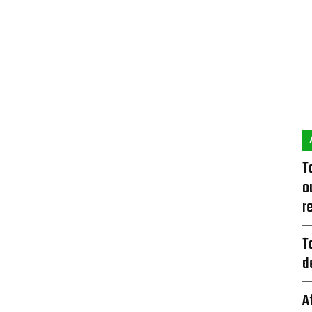
T
o
r
T
d
A