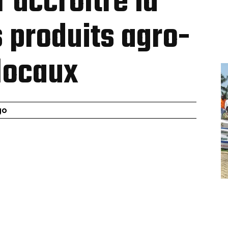
r accroître la
s produits agro-
locaux
go