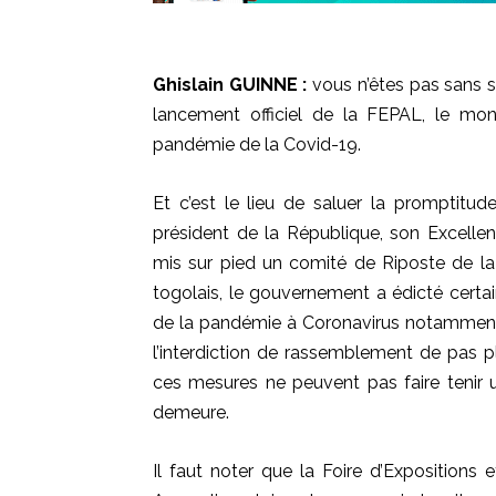
Ghislain
GUINNE
:
vous n’êtes pas sans s
lancement officiel de la
FEPAL
, le mo
pandémie de la
Covid-19
.
Et c’est le lieu de saluer la promptitu
président de la République, son Excelle
mis sur pied un comité de Riposte de l
togolais, le gouvernement a édicté certa
de la pandémie à Coronavirus notamment l’
l’interdiction de rassemblement de pas p
ces mesures ne peuvent pas faire tenir u
demeure.
Il faut noter que la Foire d’Exposition