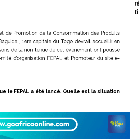
r
t
s et de Promotion de la Consommation des Produits
Baguida
,
1ere
capitale du Togo devrait accueillir en
isons de
la
non
tenue
de cet
évènement
ont poussé
omité d’organisation
FEPAL
et Promoteur du site e-
que le
FEPAL
a été lancé.
Quelle est la situation