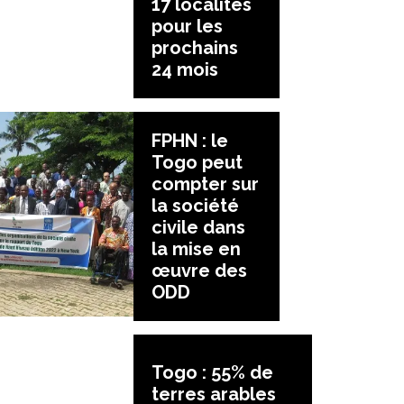
17 localités
pour les
prochains
24 mois
FPHN : le
Togo peut
compter sur
la société
civile dans
la mise en
œuvre des
ODD
Togo : 55% de
terres arables