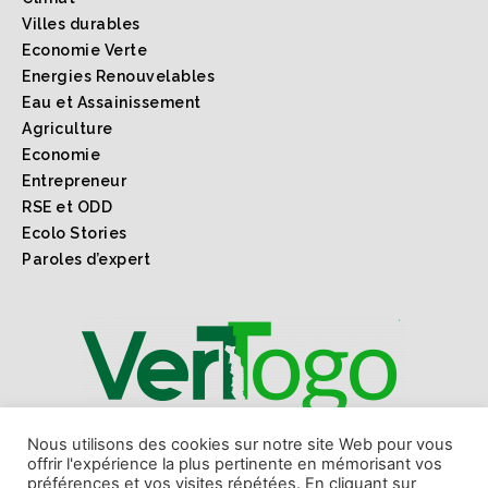
Villes durables
Economie Verte
Energies Renouvelables
Eau et Assainissement
Agriculture
Economie
Entrepreneur
RSE et ODD
Ecolo Stories
Paroles d’expert
1er webmagazine sur l'environnement l'économie verte
Nous utilisons des cookies sur notre site Web pour vous
offrir l'expérience la plus pertinente en mémorisant vos
et les ODD au Togo et en Afrique.
préférences et vos visites répétées. En cliquant sur