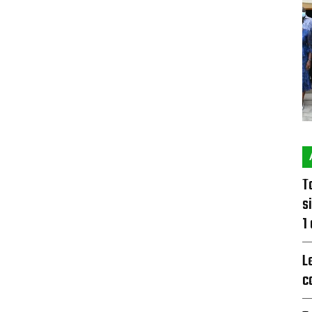
T
s
1
L
c