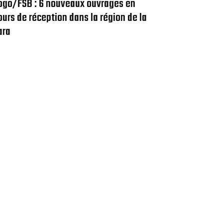
ogo/FSB : 6 nouveaux ouvrages en
ours de réception dans la région de la
ara