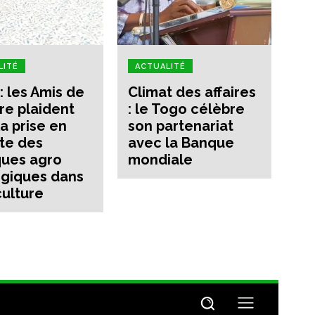
LITÉ
ACTUALITÉ
: les Amis de
Climat des affaires
rre plaident
: le Togo célèbre
la prise en
son partenariat
te des
avec la Banque
ques agro
mondiale
giques dans
culture