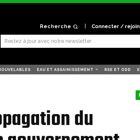
Recherche
Connecter / rejoi
NOUVELABLES
EAU ET ASSAINISSEMENT
RSE ET ODD
E
opagation du