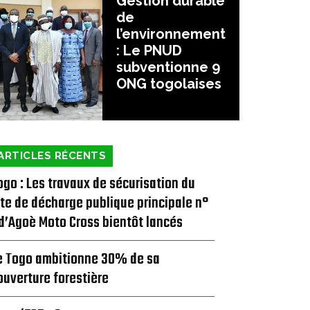
Gestion durable
de
l’environnement
: Le PNUD
subventionne 9
ONG togolaises
ARTICLES RÉCENTS
ogo : Les travaux de sécurisation du
ite de décharge publique principale n°
 d’Agoè Moto Cross bientôt lancés
e Togo ambitionne 30% de sa
ouverture forestière