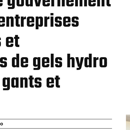
Le gouvernement
entreprises
 et
s de gels hydro
 gants et
go