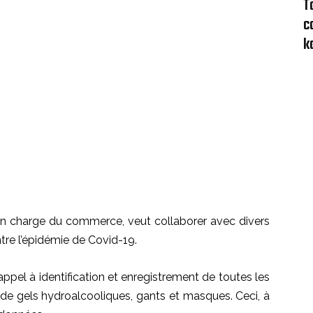
T
c
k
en charge du commerce, veut collaborer avec divers
ntre l’épidémie de Covid-19.
 appel à identification et enregistrement de toutes les
 de gels hydroalcooliques, gants et masques. Ceci, à