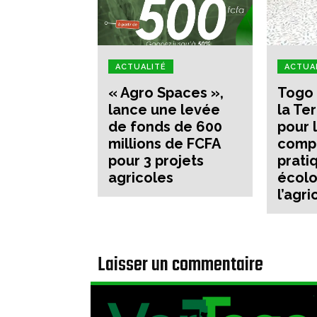
ACTUALITÉ
ACTUA
« Agro Spaces »,
Togo 
lance une levée
la Te
de fonds de 600
pour 
millions de FCFA
comp
pour 3 projets
prati
agricoles
écolo
l’agri
Laisser un commentaire