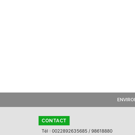
ENVIR
CONTACT
Tél : 0022892635685 / 98618880