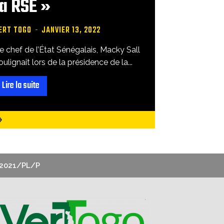
la RSE »
ERT TOGO
-
JANVIER 13, 2022
e chef de l’État Sénégalais, Macky Sall
oulignait lors de la présidence de la...
Lire la suite
2021/PL/P