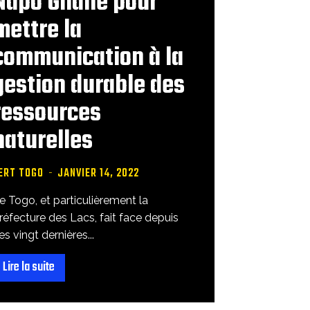
Napo Gnane pour
mettre la
communication à la
gestion durable des
ressources
naturelles
ERT TOGO
-
JANVIER 14, 2022
e Togo, et particulièrement la
réfecture des Lacs, fait face depuis
es vingt dernières...
Lire la suite