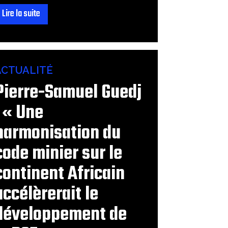
Lire la suite
ACTUALITÉ
Pierre-Samuel Guedj
: « Une
harmonisation du
code minier sur le
continent Africain
accélèrerait le
développement de