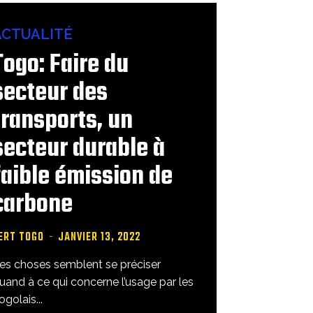
ACTUALITÉ
Togo: Faire du
secteur des
transports, un
secteur durable à
faible émission de
carbone
ERT TOGO
-
JANVIER 13, 2022
es choses semblent se préciser
and à ce qui concerne l’usage par les
ogolais...