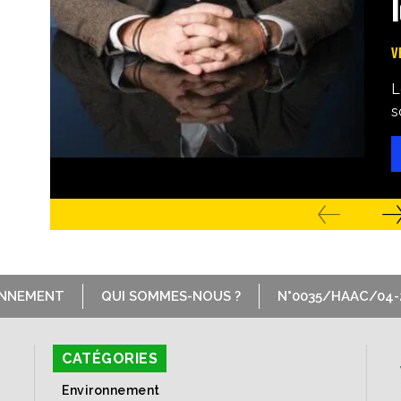
V
L
s
ONNEMENT
QUI SOMMES-NOUS ?
N°0035/HAAC/04-
CATÉGORIES
Environnement