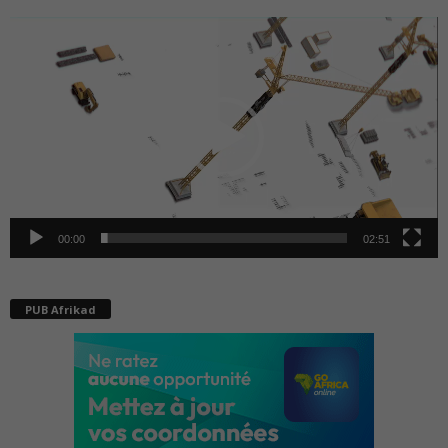
Lecteur
vidéo
00:00
02:51
PUB Afrikad