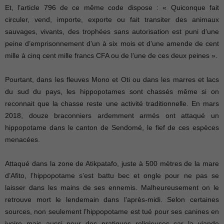
Et, l’article 796 de ce même code dispose : « Quiconque fait
circuler, vend, importe, exporte ou fait transiter des animaux
sauvages, vivants, des trophées sans autorisation est puni d’une
peine d’emprisonnement d’un à six mois et d’une amende de cent
mille à cinq cent mille francs CFA ou de l’une de ces deux peines ».
Pourtant, dans les fleuves Mono et Oti ou dans les marres et lacs
du sud du pays, les hippopotames sont chassés même si on
reconnait que la chasse reste une activité traditionnelle. En mars
2018, douze braconniers ardemment armés ont attaqué un
hippopotame dans le canton de Sendomé, le fief de ces espèces
menacées.
Attaqué dans la zone de Atikpatafo, juste à 500 mètres de la mare
d’Afito, l’hippopotame s’est battu bec et ongle pour ne pas se
laisser dans les mains de ses ennemis. Malheureusement on le
retrouve mort le lendemain dans l’après-midi. Selon certaines
sources, non seulement l’hippopotame est tué pour ses canines en
ivoire mais aussi pour des pratiques religieuses car la viande