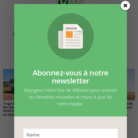
Vert Togo
https://www.vert-togo.com
Journal en ligne sur l'environnement l'économie verte et le
développement durable
ARTICLES CONNEXES
PLUS DE L'AUTEUR
Abonnez-vous à notre
newsletter
Rejoignez notre liste de diffusion pour recevoir
les dernières nouvelles et mises à jour de
notre équipe.
Togo/Électrification
Prosper Sèkdja Samon :
Le programme TERSAA
Rurale: L’équipe du
« La gestion des
veut apporter un appui
PRAVOST en formation
déchets dans le grand
à la transition agro
en Mai 2022
Lomé est sujette d’une
écologique au Togo
injustice spatiale »