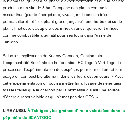
la biomasse, qui est à sa phase d’expérimentation et que la société
produit sur un site de 3 ha.
Composé des plants comme le
miscanthus
(plante énergétique, vivace, multifonction très
permaculture)
, et “l’
elephant
grass
(anglais)
“, une herbe qui sur le
plan climatique, s’adapte à des milieux variés, qui seront utilisés
comme combustible alternatif pour ses fours dans l’usine de
Tabligbo
.
Selon les explications
de Koamy
Gomado
, Gestionnaire
Responsabilité Sociétale de la Fondation HC Togo à
Vert-Togo
, le
processus
d’expérimentation des
espèces pour leur culture et leur
usage en combustible alternatif dans les fours est en cours.
« Avec
cette
expérimentation on
pourra mettre fin à l’usage des énergies
fossiles telles que le charbon par la biomasse qui est une source
d’énergie renouvelable et qui n’émet pas des
GES
.
»
LIRE AUSSI:
À Tabligbo , les graines d’iroko valorisées dans la
pépinière de SCANTOGO