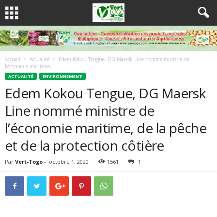
Accueil
Actualité
Edem Kokou Tengue, DG Maersk Line nommé ministre de
l’économie maritime,...
ACTUALITÉ
ENVIRONNEMENT
Edem Kokou Tengue, DG Maersk
Line nommé ministre de
l’économie maritime, de la pêche
et de la protection côtière
Par
Vert-Togo
-
octobre 1, 2020
1561
1