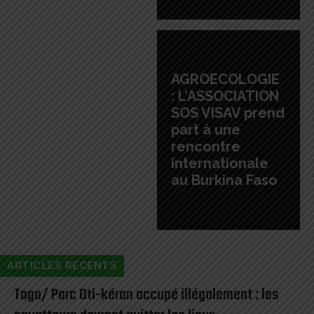
AGROECOLOGIE
: L’ASSOCIATION
SOS VISAV prend
part à une
rencontre
internationale
au Burkina Faso
ARTICLES RÉCENTS
Togo/ Parc Oti-kéran occupé illégalement : les