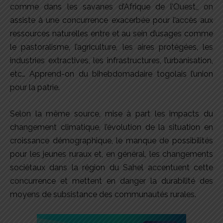
comme dans les savanes d’Afrique de l’Ouest,, on
assiste à une concurrence exacerbée pour l’accès aux
ressources naturelles entre et au sein d’usages comme
le pastoralisme, l’agriculture, les aires protégées, les
industries extractives, les infrastructures, l’urbanisation,
etc… Apprend-on du bihebdomadaire togolais l’union
pour la patrie.
Selon la même source, mise à part les impacts du
changement climatique, l’évolution de la situation en
croissance démographique, le manque de possibilités
pour les jeunes ruraux et, en général, les changements
sociétaux dans la région du Sahel accentuent cette
concurrence et mettent en danger la durabilité des
moyens de subsistance des communautés rurales.