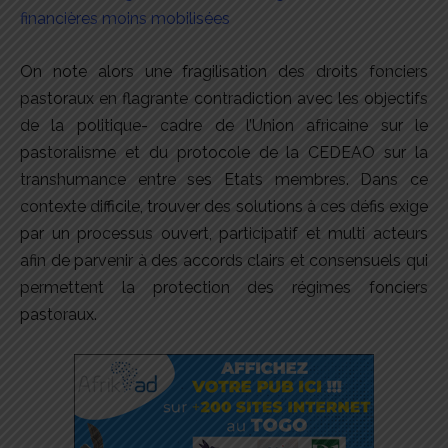
financières moins mobilisées
On note alors une fragilisation des droits fonciers
pastoraux en flagrante contradiction avec les objectifs
de la politique- cadre de l’Union africaine sur le
pastoralisme et du protocole de la CEDEAO sur la
transhumance entre ses Etats membres. Dans ce
contexte difficile, trouver des solutions à ces défis exige
par un processus ouvert, participatif et multi acteurs
afin de parvenir à des accords clairs et consensuels qui
permettent la protection des régimes fonciers
pastoraux.