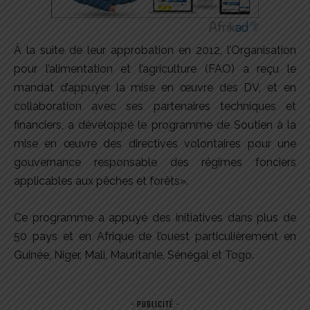
À la suite de leur approbation en 2012, l’Organisation
pour l’alimentation et l’agriculture (FAO) a reçu le
mandat d’appuyer la mise en œuvre des DV, et en
collaboration avec ses partenaires techniques et
financiers, a développé le programme de Soutien à la
mise en œuvre des directives volontaires pour une
gouvernance responsable des régimes fonciers
applicables aux pêches et forêts».
Ce programme a appuyé des initiatives dans plus de
50 pays et en Afrique de l’ouest particulièrement en
Guinée, Niger, Mali, Mauritanie, Sénégal et Togo.
- PUBLICITÉ -