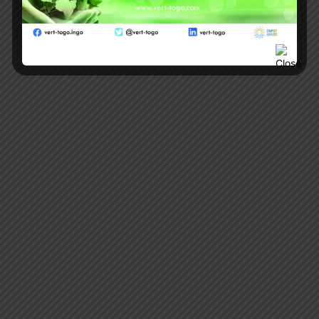
Au Secaar, l’Agroécologie se diffuse
aussi dans les écoles !