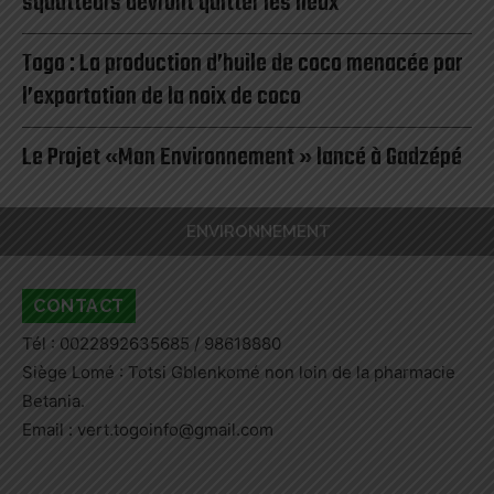
squatteurs devront quitter les lieux
Togo : La production d’huile de coco menacée par
l’exportation de la noix de coco
Le Projet «Mon Environnement » lancé à Gadzépé
ENVIRONNEMENT
CONTACT
Tél : 0022892635685 / 98618880
Siège Lomé : Totsi Gblenkomé non loin de la pharmacie
Betania.
Email : vert.togoinfo@gmail.com