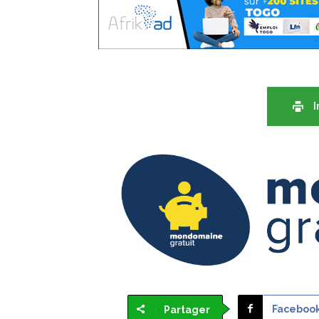
I
Faceboo
Partager