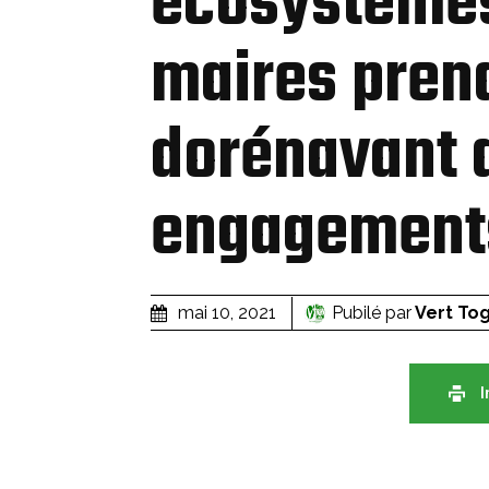
écosystèmes
maires pren
dorénavant 
engagement
Pubilé par
Vert To
mai 10, 2021
I