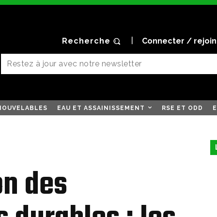
Recherche
Connecter / rejoi
NOUVELABLES
EAU ET ASSAINISSEMENT
RSE ET ODD
E
on des