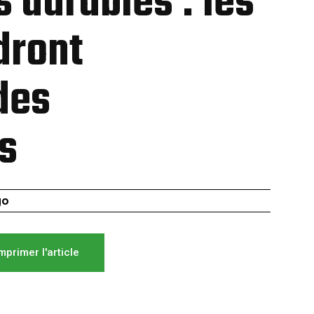
 durables : les
dront
des
s
go
mprimer l'article