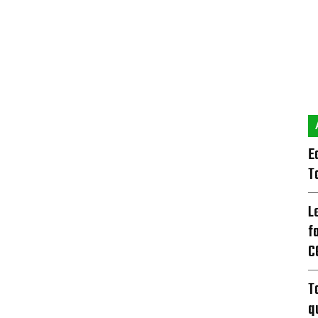
E
T
L
f
C
T
q