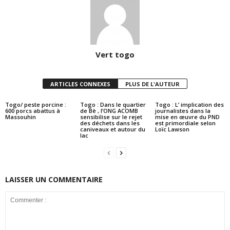
Vert togo
ARTICLES CONNEXES
PLUS DE L'AUTEUR
Togo/ peste porcine :
Togo : Dans le quartier
Togo : L’ implication des
600 porcs abattus à
de Bè , l’ONG ACOMB
journalistes dans la
Massouhin
sensibilise sur le rejet
mise en œuvre du PND
des déchets dans les
est primordiale selon
caniveaux et autour du
Loïc Lawson
lac
LAISSER UN COMMENTAIRE