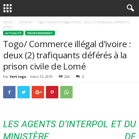
Accueil
Actualité
Togo/ Commerce illégal d’ivoire : deux (2) trafiquants déférés à la
prison...
ACTUALITÉ
ENVIRONNEMENT
Togo/ Commerce illégal d’ivoire :
deux (2) trafiquants déférés à la
prison civile de Lomé
Par
Vert togo
-
mars 15, 2019
206
0
LES AGENTS D’
INTERPOL
ET DU
MINISTÈRE DE