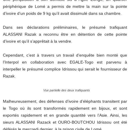
périphérique de Lomé a permis de mettre la main sur la pointe
d’ivoire d’un poids de
9 kg
qu’il avait dissimulé dans sa chambre.
Dans ses déclarations préliminaires, le présumé trafiquant
ALASSANI
Razak
a reconnu être en détention de cette pointe
d’ivoire et qu’il s’apprêtait à la vendre.
Cependant, c’est à travers un travail d’enquête bien monté que
l’
Interpol
en collaboration avec
EGALE-Togo
est parvenu à
interpeller le présumé complice
Idrissou
qui serait le fournisseur de
Razak
.
Vue partielle des deux trafiquants
Malheureusement, des défenses d’ivoire d’éléphants transitent par
le Togo où ils sont transformés rapidement en bijoux, et sont
exportés rapidement et en grande quantité vers l’Asie.
Ainsi, les
sieurs
ALASSANI
Razack
et
OURO-BOUTCHOU
Idrissou
ont été
déférés le mercredi dernier, à la prison civile de Lomé.