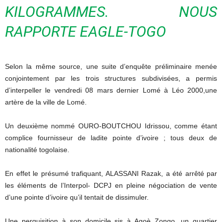
KILOGRAMMES.
NOUS
RAPPORTE
EAGLE-TOGO
Selon la même source,
une suite
d’enquête préliminaire menée
conjointement par les trois structures subdivisées, a permis
d’interpeller le vendredi 08 mars dernier Lomé
à Léo
2000,une
artère de la ville de Lomé.
Un deuxième nommé
OURO-BOUTCHOU
Idrissou
, comme étant
complice fournisseur de ladite pointe d’ivoire ;
tous deux de
nationalité togolaise.
En
effet le
présumé trafiquant,
ALASSANI
Razak
, a été
arrêté
par
les éléments de l’
Interpol-
DCPJ
en pleine négociation de vente
d’une pointe d’ivoire qu’il tentait de dissimuler.
Une perquisition à son domicile sis à
Agoè
Zongo
, un quartier