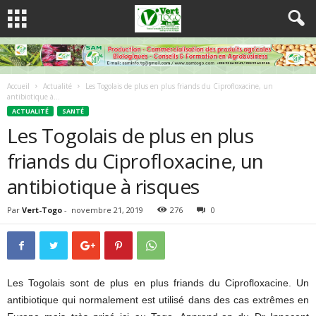
Accueil
Actualité
Les Togolais de plus en plus friands du Ciprofloxacine, un
antibiotique à...
ACTUALITÉ
SANTÉ
Les Togolais de plus en plus
friands du Ciprofloxacine, un
antibiotique à risques
Par
Vert-Togo
-
novembre 21, 2019
276
0
Les Togolais sont de plus en plus friands du
Ciprofloxacine
.
Un
antibiotique qui normalement est utilisé dans des cas extrêmes en