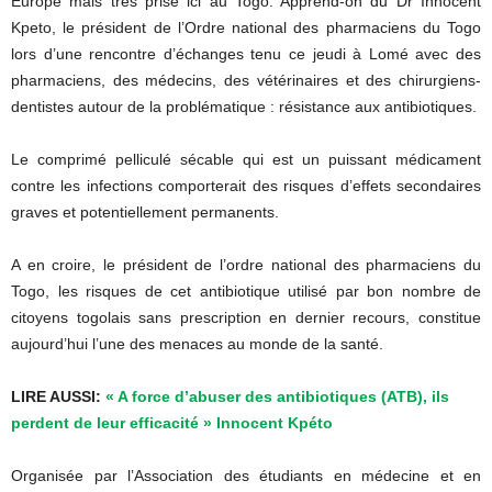
Europe mais
très prisé ici au Togo.
Apprend-on du Dr Innocent
Kpeto
,
le
président de l’Ordre national des pharmaciens du Togo
lors d’une rencontre d’échanges tenu ce jeudi à Lomé avec
des
pharmaciens
,
des médecins
,
des vétérinaires
et des chirurgiens-
dentistes autour de la problématique :
résistance aux antibiotiques.
Le
comprimé pelliculé sécable qui est
un puissant
médicament
contre les infections
comporterait
des risques d’effets secondaires
graves et potentiellement permanents.
A en croire, le président de l’ordre national des pharmaciens du
Togo,
les risques de cet antibiotique utilisé par bon nombre de
citoyens togolais sans
prescription en
dernier recours,
constitue
aujourd’hui l’une des menaces au monde de la santé.
LIRE AUSSI:
« A force d’abuser des antibiotiques (ATB), ils
perdent de leur efficacité » Innocent Kpéto
Organisée par l’Association des étudiants en médecine et en