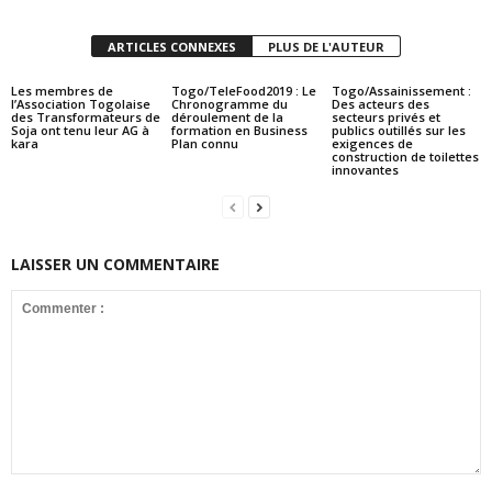
ARTICLES CONNEXES
PLUS DE L'AUTEUR
Les membres de
Togo/TeleFood2019 : Le
Togo/Assainissement :
l’Association Togolaise
Chronogramme du
Des acteurs des
des Transformateurs de
déroulement de la
secteurs privés et
Soja ont tenu leur AG à
formation en Business
publics outillés sur les
kara
Plan connu
exigences de
construction de toilettes
innovantes
LAISSER UN COMMENTAIRE