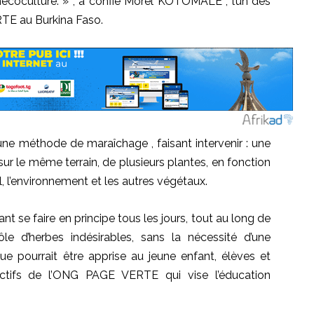
écoculture
.
» , a confié
Morel KOTOMALE
, l’un des
TE au Burkina Faso.
ne méthode de maraîchage , faisant intervenir :
une
 sur le même terrain, de plusieurs plantes, en fonction
l, l’environnement et les autres végétaux.
ant se faire en principe tous les jours, tout au long de
ôle d’herbes indésirables, sans la nécessité d’une
e pourrait être apprise au jeune enfant, élèves et
ectifs de l’ONG PAGE VERTE qui vise l’éducation