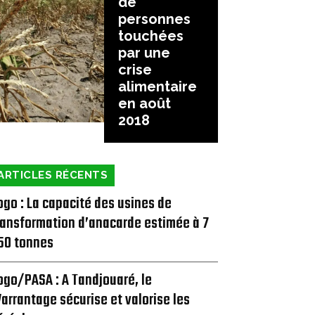
de
personnes
touchées
par une
crise
alimentaire
en août
2018
ARTICLES RÉCENTS
ogo : La capacité des usines de
ransformation d’anacarde estimée à 7
50 tonnes
ogo/PASA : A Tandjouaré, le
arrantage sécurise et valorise les