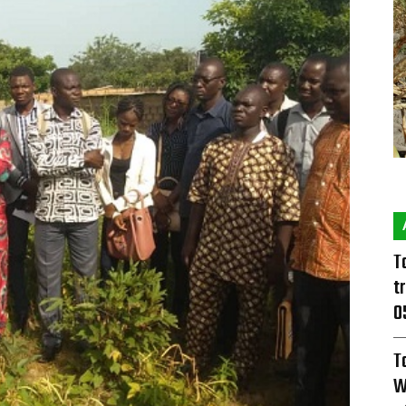
T
t
0
T
W