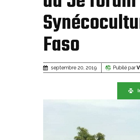
au 5e forum 
Synécocultu
Faso
Pubilé par
V
septembre 20, 2019
I