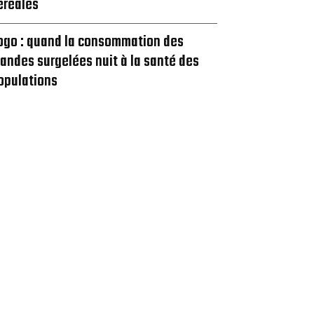
éréales
ogo : quand la consommation des
iandes surgelées nuit à la santé des
opulations