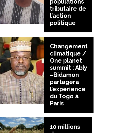
populations
tributaire de
l’action
politique
Changement
climatique /
One planet
summit : Ably
–Bidamon
partagera
l’expérience
du Togo à
Paris
10 millions