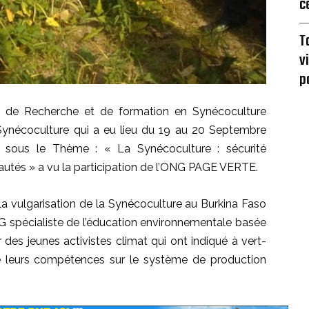
c
T
v
p
ain de Recherche et de formation en
Synécoculture
 Synécoculture qui a eu lieu du 19 au 20
Septembre
 sous le Thème :
« La
Synécoculture
:
sécurité
autés »
a
vu la participation de l’ONG PAGE VERTE.
 la vulgarisation de
la Synécoculture
au Burkina Faso
ONG spécialiste de l’éducation environnementale basée
r des
jeunes activistes
climat qui
ont
indiqué à vert-
e
leurs compétences
sur le
système de production