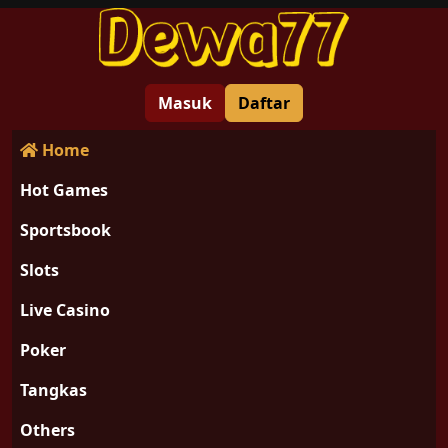
Masuk
Daftar
Home
Hot Games
Sportsbook
Slots
Live Casino
Poker
Tangkas
Others