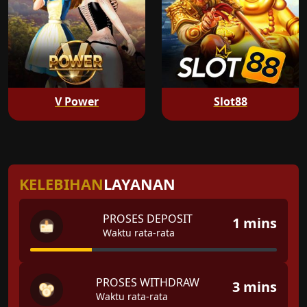
V Power
Slot88
KELEBIHAN
LAYANAN
PROSES DEPOSIT
1 mins
Waktu rata-rata
PROSES WITHDRAW
3 mins
Waktu rata-rata