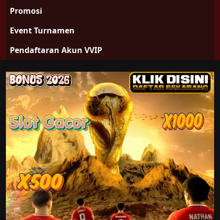
Promosi
Event Turnamen
Pendaftaran Akun VVIP