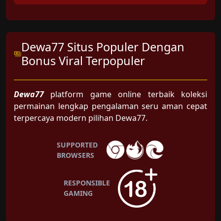
Dewa77 Situs Populer Dengan
Bonus Viral Terpopuler
Dewa77
platform game online terbaik koleksi
permainan lengkap pengalaman seru aman cepat
terpercaya modern pilihan Dewa77.
SUPPORTED
BROWSERS
RESPONSIBLE
GAMING