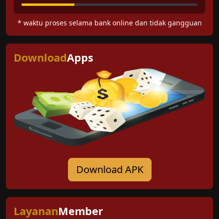
* waktu proses selama bank online dan tidak gangguan
Download
Apps
Download APK
Layanan
Member