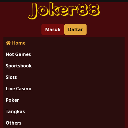
Masuk
Daftar
Home
Hot Games
Sportsbook
Slots
Live Casino
Poker
Tangkas
Others