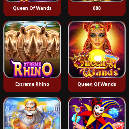
Queen Of Wands
888
Extreme Rhino
Queen Of Wands