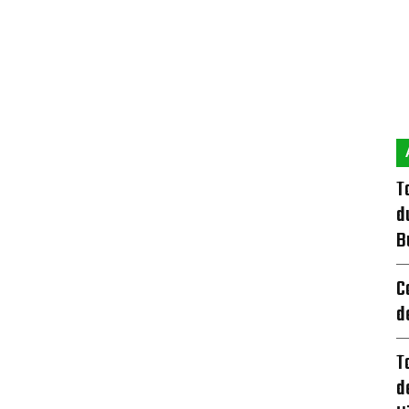
T
d
B
C
d
T
d