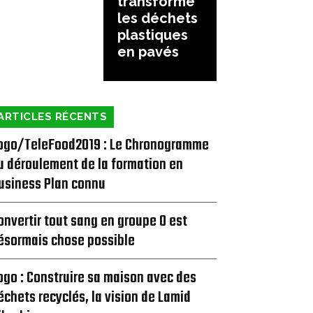
transforme
les déchets
plastiques
en pavés
ARTICLES RÉCENTS
ogo/TeleFood2019 : Le Chronogramme
u déroulement de la formation en
usiness Plan connu
onvertir tout sang en groupe O est
ésormais chose possible
ogo : Construire sa maison avec des
échets recyclés, la vision de Lamid