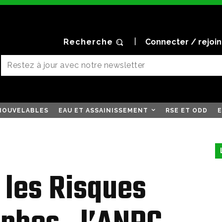
Recherche
Connecter / rejoi
NOUVELABLES
EAU ET ASSAINISSEMENT
RSE ET ODD
E
 les Risques