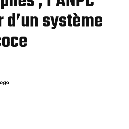
phes , l’ANPC
r d’un système
coce
Togo