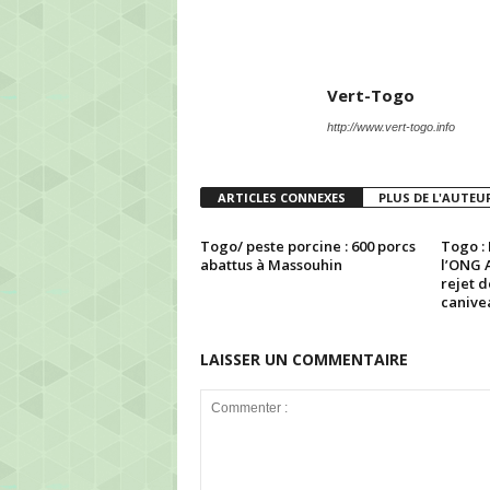
Vert-Togo
http://www.vert-togo.info
ARTICLES CONNEXES
PLUS DE L'AUTEU
Togo/ peste porcine : 600 porcs
Togo : 
abattus à Massouhin
l’ONG A
rejet d
canivea
LAISSER UN COMMENTAIRE