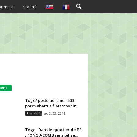
preneur
Société
cent
Togo/ peste porcine : 600
porcs abattus à Massouhin
Actualité
août 23, 2019
Togo : Dans le quartier de Bè
, l’ONG ACOMB sensibilise...