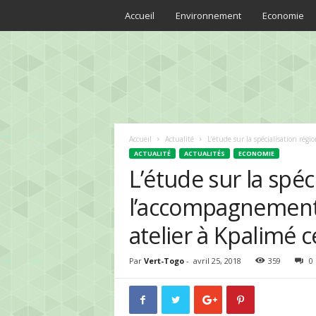
Accueil
Environnement
Economie
V
E
R
T
T
O
G
Accueil
Actualité
L’étude sur la spécialisation rég
O
ACTUALITÉ
ACTUALITÉS
ECONOMIE
|
L’étude sur la spéc
A
u
l’accompagnement 
c
o
atelier à Kpalimé 
e
u
Par
Vert-Togo
-
avril 25, 2018
359
0
r
d
e
l