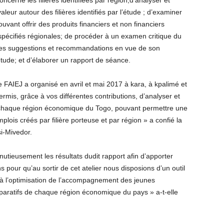
oncerne les filières identifiées par région;d’analyser et
aleur autour des filières identifiés par l’étude ; d’examiner
vant offrir des produits financiers et non financiers
 spécifiés régionales; de procéder à un examen critique du
 des suggestions et recommandations en vue de son
étude; et d’élaborer un rapport de séance.
le FAIEJ a organisé en avril et mai 2017 à kara, à kpalimé et
permis, grâce à vos différentes contributions, d’analyser et
e chaque région économique du Togo, pouvant permettre une
lois créés par filière porteuse et par région » a confié la
i-Mivedor.
nutieusement les résultats dudit rapport afin d’apporter
 pour qu’au sortir de cet atelier nous disposions d’un outil
r à l’optimisation de l’accompagnement des jeunes
aratifs de chaque région économique du pays » a-t-elle