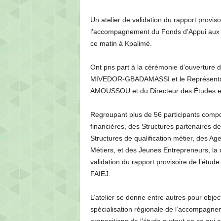
’
i
Un atelier de validation du rapport proviso
n
l’accompagnement du Fonds d’Appui aux I
f
ce matin à Kpalimé.
o
r
Ont pris part à la cérémonie d’ouverture d
m
a
MIVEDOR-GBADAMASSI et le Représentant
t
AMOUSSOU et du Directeur des Études et
i
o
Regroupant plus de 56 participants compo
n
financières, des Structures partenaires de 
Structures de qualification métier, des A
Métiers, et des Jeunes Entrepreneurs, la 
validation du rapport provisoire de l’étud
FAIEJ.
L’atelier se donne entre autres pour object
spécialisation régionale de l’accompagne