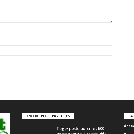
ENCORE PLUS D'ARTICLES
CA
Actual
Togo/ peste porcine : 600
porcs abattus à Massouhin