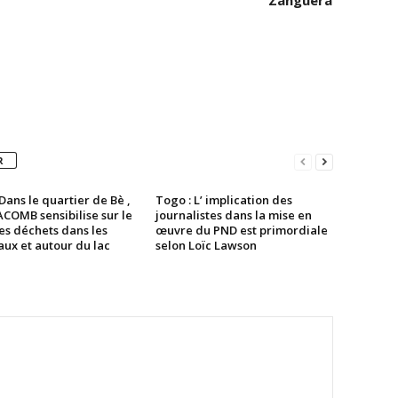
Zanguéra
R
Dans le quartier de Bè ,
Togo : L’ implication des
COMB sensibilise sur le
journalistes dans la mise en
es déchets dans les
œuvre du PND est primordiale
ux et autour du lac
selon Loïc Lawson