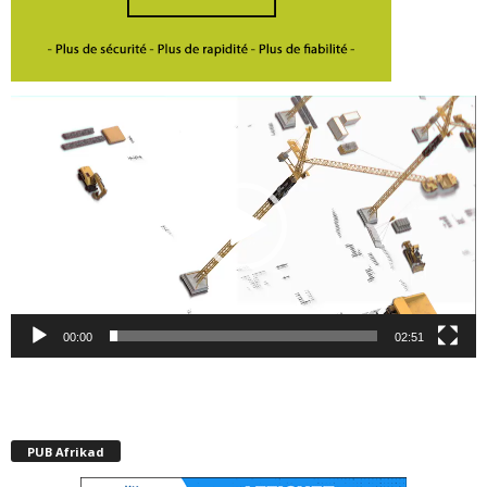
Lecteur
vidéo
00:00
02:51
PUB Afrikad