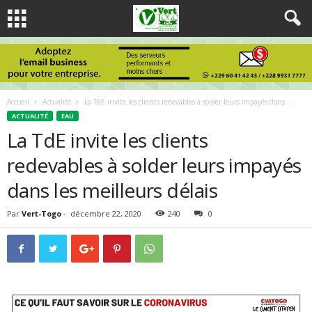
Accueil
Actualité
La TdE invite les clients redevables à solder leurs impayés dans...
ACTUALITÉ
EAU
La TdE invite les clients
redevables à solder leurs impayés
dans les meilleurs délais
Par
Vert-Togo
-
décembre 22, 2020
240
0