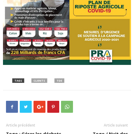
TAGS
CLIENTS
TDE
Article précédent
Article suivant
Togo : Gérer les déchets
Togo / Nuit des