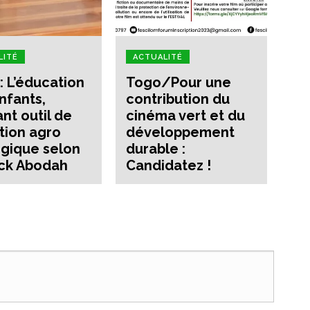
LITÉ
ACTUALITÉ
: L’éducation
Togo/Pour une
nfants,
contribution du
ant outil de
cinéma vert et du
ition agro
développement
gique selon
durable :
ck Abodah
Candidatez !