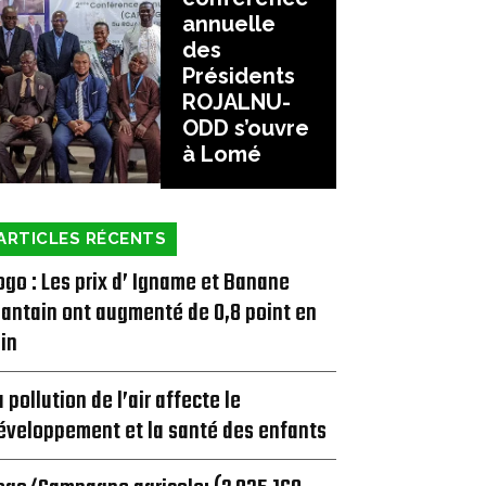
annuelle
des
Présidents
ROJALNU-
ODD s’ouvre
à Lomé
ARTICLES RÉCENTS
ogo : Les prix d’ Igname et Banane
lantain ont augmenté de 0,8 point en
uin
a pollution de l’air affecte le
éveloppement et la santé des enfants