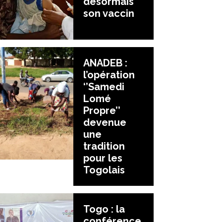
désormais
son vaccin
ANADEB :
l’opération
‘’Samedi
Lomé
Propre’’
devenue
une
tradition
pour les
Togolais
Togo : la
conférence