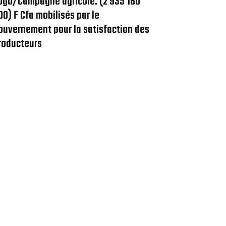
ogo/Campagne agricole: (2 935 160
00) F Cfa mobilisés par le
ouvernement pour la satisfaction des
roducteurs