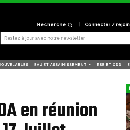
Recherche
Connecter / rejoi
NOUVELABLES
EAU ET ASSAINISSEMENT
RSE ET ODD
E
A en réunion