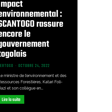
Impact
environnemental :
SCANTOGO rassure
encore le
gouvernement
togolais
VERTOGO
-
OCTOBRE 24, 2022
e ministre de l’environnement et des
essources Forestières, Katari Foli-
azi et son collègue en...
Lire la suite