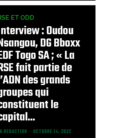
RSE ET ODD
Interview : Oudou
Nsangou, DG Bboxx
EDF Togo SA ; « La
RSE fait partie de
l’ADN des grands
groupes qui
constituent le
capital...
LA REDACTION
-
OCTOBRE 14, 2022