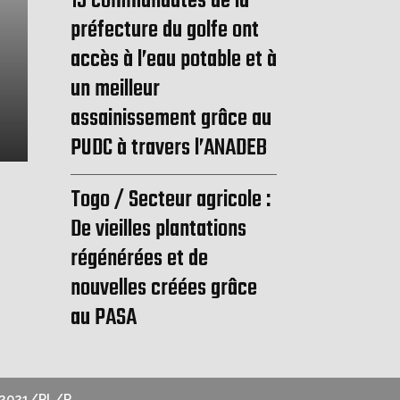
15 communautés de la
préfecture du golfe ont
ACTUALITÉ
accès à l’eau potable et à
Covid 19 : Voici pourquoi les personne
un meilleur
doivent être protégées
assainissement grâce au
PUDC à travers l’ANADEB
Togo / Secteur agricole :
De vieilles plantations
régénérées et de
nouvelles créées grâce
au PASA
2021/PL/P