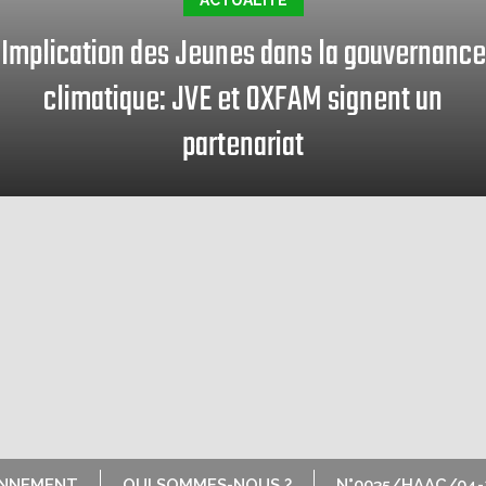
ACTUALITÉ
Implication des Jeunes dans la gouvernance
climatique: JVE et OXFAM signent un
partenariat
ONNEMENT
QUI SOMMES-NOUS ?
N°0035/HAAC/04-