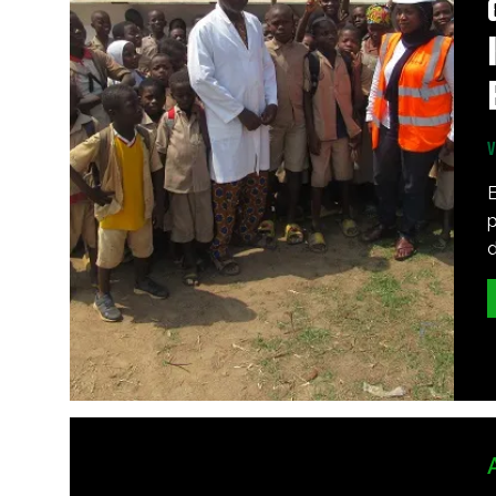
E
p
d