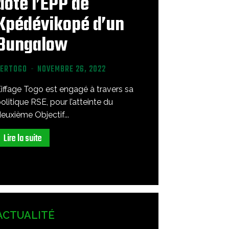
dote l’EPP de
Kpédévikopé d’un
Bungalow
VERTOGO
-
NOVEMBRE 26, 2022
iffage Togo est engagé à travers sa
olitique RSE, pour l’atteinte du
euxième Objectif...
Lire la suite
ACTUALITÉ